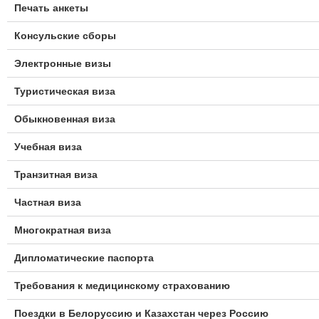
Печать анкеты
е
Консульские сборы
м
е
Электронные визы
н
Туристическая виза
ю
Обыкновенная виза
Учебная виза
Транзитная виза
Частная виза
Многократная виза
Дипломатические паспорта
Требования к медицинскому страхованию
Поездки в Белоруссию и Казахстан через Россию