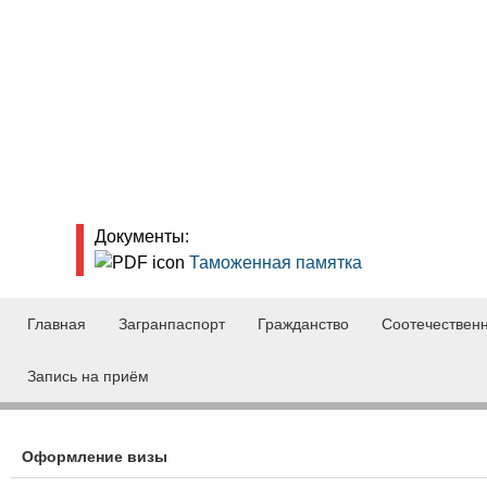
Документы:
Таможенная памятка
Г
Главная
Загранпаспорт
Гражданство
Соотечествен
л
Запись на приём
а
в
н
Оформление визы
о